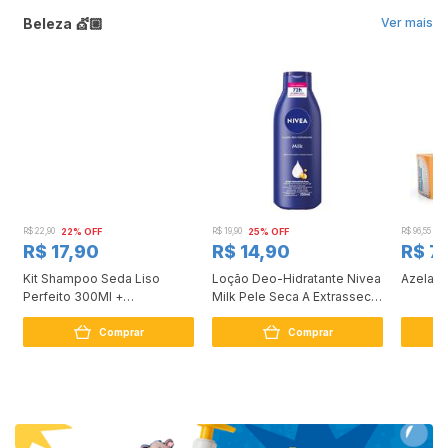
Beleza 💇🏼
Ver mais
R$ 22,90
22% OFF
R$ 19,90
25% OFF
R$ 96,55
2
R$ 17,90
R$ 14,90
R$ 7
Kit Shampoo Seda Liso
Loção Deo-Hidratante Nivea
Azelan 
Perfeito 300Ml +
Milk Pele Seca A Extrasseca
Condicionador 190Ml
200Ml
Comprar
Comprar