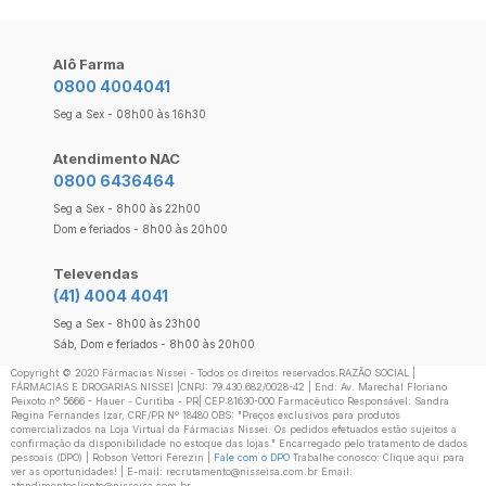
Alô Farma
0800 4004041
Seg a Sex - 08h00 às 16h30
Atendimento NAC
0800 6436464
Seg a Sex - 8h00 às 22h00
Dom e feriados - 8h00 às 20h00
Televendas
(41) 4004 4041
Seg a Sex - 8h00 às 23h00
Sáb, Dom e feriados - 8h00 às 20h00
Copyright ©️ 2020 Fármacias Nissei - Todos os direitos reservados.RAZÃO SOCIAL |
FÁRMACIAS E DROGARIAS NISSEI |CNPJ: 79.430.682/0028-42 | End: Av. Marechal Floriano
Peixoto nº 5666 - Hauer - Curitiba - PR| CEP:81630-000 Farmacêutico Responsável: Sandra
Regina Fernandes Izar, CRF/PR Nº 18480 OBS: "Preços exclusivos para produtos
comercializados na Loja Virtual da Fármacias Nissei. Os pedidos efetuados estão sujeitos à
confirmação da disponibilidade no estoque das lojas." Encarregado pelo tratamento de dados
pessoais (DPO) | Robson Vettori Ferezin |
Fale com o DPO
Trabalhe conosco: Clique aqui para
ver as oportunidades! | E-mail: recrutamento@nisseisa.com.br Email:
atendimentocliente@nisseisa.com.br