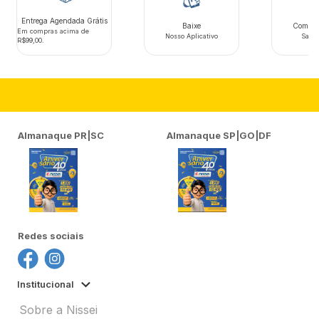
Entrega Agendada Grátis
Baixe
Compre 
Em compras acima de
Nosso Aplicativo
Saiba
R$99,00.
Almanaque PR|SC
Almanaque SP|GO|DF
Redes sociais
Institucional
Sobre a Nissei