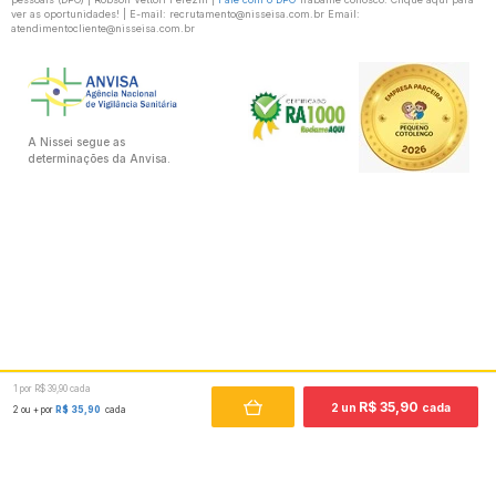
ver as oportunidades! | E-mail: recrutamento@nisseisa.com.br Email:
atendimentocliente@nisseisa.com.br
A Nissei segue as
determinações da Anvisa.
1 por R$ 39,90 cada
R$ 35,90
2 un
cada
2 ou + por
R$ 35,90
cada
Desenvolvido por: