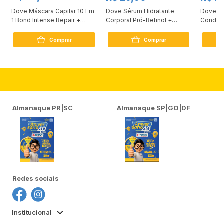
Dove Máscara Capilar 10 Em
Dove Sérum Hidratante
Dove Ki
1 Bond Intense Repair +
Corporal Pró-Retinol +
Condici
Peptídeo 250G
Firmador 380Ml
Reconst
Comprar
Comprar
Almanaque PR|SC
Almanaque SP|GO|DF
Redes sociais
Institucional