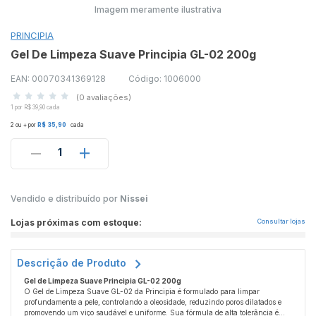
Imagem meramente ilustrativa
PRINCIPIA
Gel De Limpeza Suave Principia GL-02 200g
EAN: 00070341369128
Código: 1006000
(0 avaliações)
1 por R$ 39,90 cada
2 ou + por
R$ 35,90
cada
1
Vendido e distribuído por
Nissei
Lojas próximas com estoque:
Consultar lojas
Descrição de Produto
Gel de Limpeza Suave Principia GL-02 200g
O Gel de Limpeza Suave GL-02 da Principia é formulado para limpar
profundamente a pele, controlando a oleosidade, reduzindo poros dilatados e
promovendo um viço saudável e uniforme. Sua fórmula de alta tolerância é