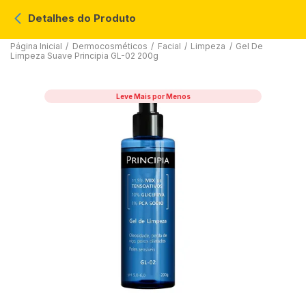
Detalhes do Produto
Página Inicial
/
Dermocosméticos
/
Facial
/
Limpeza
/
Gel De
Limpeza Suave Principia GL-02 200g
Leve Mais por Menos