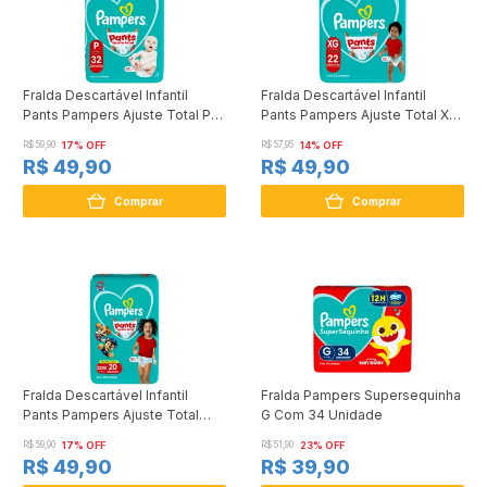
Fralda Descartável Infantil
Fralda Descartável Infantil
Pants Pampers Ajuste Total P
Pants Pampers Ajuste Total XG
Pacote 32 Unidades
Pacote 22 Unidades
R$ 59,90
17% OFF
R$ 57,95
14% OFF
R$ 49,90
R$ 49,90
Comprar
Comprar
Fralda Descartável Infantil
Fralda Pampers Supersequinha
Pants Pampers Ajuste Total
G Com 34 Unidade
XXXG Pacote 20 Unidades
R$ 59,90
17% OFF
R$ 51,90
23% OFF
R$ 49,90
R$ 39,90