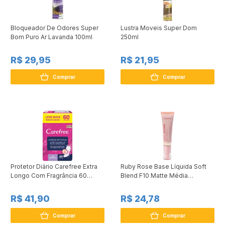
Bloqueador De Odores Super
Lustra Moveis Super Dom
Bom Puro Ar Lavanda 100ml
250ml
R$ 29,95
R$ 21,95
Comprar
Comprar
Protetor Diário Carefree Extra
Ruby Rose Base Líquida Soft
Longo Com Fragrância 60
Blend F10 Matte Média
Unidades
Cobertura Efeito Aveludado
30gr
R$ 41,90
R$ 24,78
Comprar
Comprar