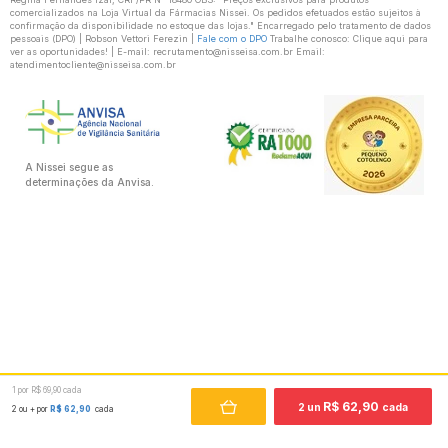
comercializados na Loja Virtual da Fármacias Nissei. Os pedidos efetuados estão sujeitos à
confirmação da disponibilidade no estoque das lojas." Encarregado pelo tratamento de dados
pessoais (DPO) | Robson Vettori Ferezin |
Fale com o DPO
Trabalhe conosco: Clique aqui para
ver as oportunidades! | E-mail: recrutamento@nisseisa.com.br Email:
atendimentocliente@nisseisa.com.br
A Nissei segue as
determinações da Anvisa.
1 por R$ 69,90 cada
R$ 62,90
2 un
cada
2 ou + por
R$ 62,90
cada
Desenvolvido por: