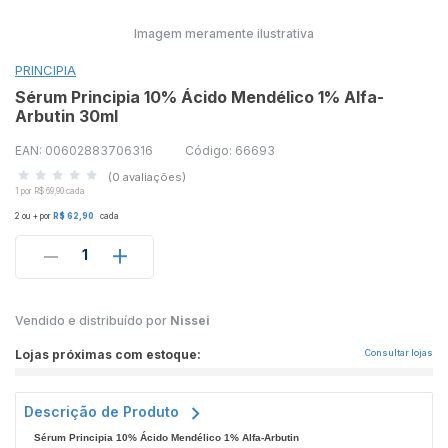
Imagem meramente ilustrativa
PRINCIPIA
Sérum Principia 10% Ácido Mendélico 1% Alfa-
Arbutin 30ml
EAN: 00602883706316
Código: 66693
(0 avaliações)
1 por R$ 69,90 cada
2 ou + por
R$ 62,90
cada
1
Vendido e distribuído por
Nissei
Lojas próximas com estoque:
Consultar lojas
Descrição de Produto
Sérum Principia 10% Ácido Mendélico 1% Alfa-Arbutin