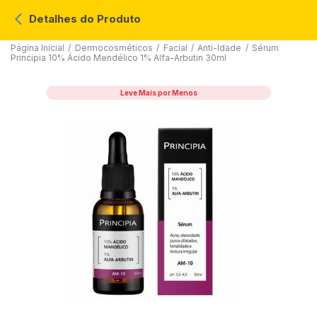
Detalhes do Produto
Página Inicial
/
Dermocosméticos
/
Facial
/
Anti-Idade
/
Sérum
Principia 10% Ácido Mendélico 1% Alfa-Arbutin 30ml
Leve Mais por Menos