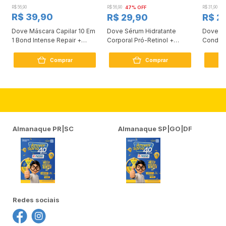
R$ 56,90
R$ 56,90
47% OFF
R$ 31,90
2
R$ 39,90
R$ 29,90
R$ 2
Dove Máscara Capilar 10 Em
Dove Sérum Hidratante
Dove Ki
1 Bond Intense Repair +
Corporal Pró-Retinol +
Condici
Peptídeo 250G
Firmador 380Ml
Reconst
Comprar
Comprar
Almanaque PR|SC
Almanaque SP|GO|DF
Redes sociais