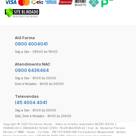
Alô Farma
0800 4004041
Seg a Sex - 08h00 às 16h30
Atendimento NAC
0800 6436464
Seg a Sex - 8h00 às 22h00
Dom e feriados - 8h00 às 20h00
Televendas
(41) 4004 4041
Seg a Sex - 8h00 às 23h00
Sáb, Dom e feriados - 8h00 às 20h00
Copyright ©️ 2020 Fármacias Nissei - Todos os direitos reservados.RAZÃO SOCIAL |
FÁRMACIAS E DROGARIAS NISSEI |CNPJ: 79.430.682/0028-42 | End: Av. Marechal Floriano
Peixoto nº 5666 - Hauer - Curitiba - PR| CEP:81630-000 Farmacêutico Responsável: Sandra
Regina Fernandes Izar, CRF/PR Nº 18480 OBS: "Preços exclusivos para produtos