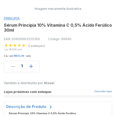
Imagem meramente ilustrativa
PRINCIPIA
Sérum Principia 10% Vitamina C 0,5% Ácido Ferúlico
30ml
EAN: 00609963220359
Código: 66690
(1 avaliação)
1 por R$ 69,90 cada
2 ou + por
R$ 62,90
cada
1
Vendido e distribuído por
Nissei
Lojas próximas com estoque:
Consultar lojas
Descrição de Produto
Sérum Principia 10% Vitamina C 0,5% Ácido Ferúlico