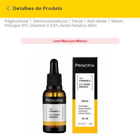
Detalhes do Produto
Página Inicial
/
Dermocosméticos
/
Facial
/
Anti-Idade
/
Sérum
Principia 10% Vitamina C 0,5% Ácido Ferúlico 30ml
Leve Mais por Menos