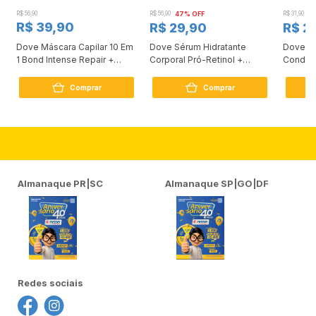
R$ 56,90
R$ 56,90
47% OFF
R$ 31,90
2
R$ 39,90
R$ 29,90
R$ 2
Dove Máscara Capilar 10 Em
Dove Sérum Hidratante
Dove Ki
1 Bond Intense Repair +
Corporal Pró-Retinol +
Condici
Peptídeo 250G
Firmador 380Ml
Reconst
Comprar
Comprar
Almanaque PR|SC
Almanaque SP|GO|DF
Redes sociais