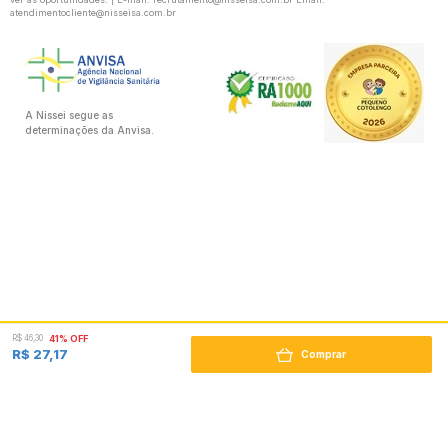
atendimentocliente@nisseisa.com.br
A Nissei segue as
determinações da Anvisa.
R$ 46,30
41% OFF
R$ 27,17
Comprar
Desenvolvido por: