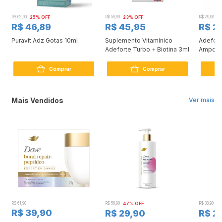
R$ 62,90
25% OFF
R$ 59,90
23% OFF
R$ 29,90
1
R$ 46,89
R$ 45,95
R$ 2
Puravit Adz Gotas 10ml
Suplemento Vitamínico
Adefort
Adeforte Turbo + Biotina 3ml
Ampola
Comprar
Comprar
Mais Vendidos
Ver mais
R$ 61,90
R$ 56,90
47% OFF
R$ 33,90
3
R$ 39,90
R$ 29,90
R$ 2