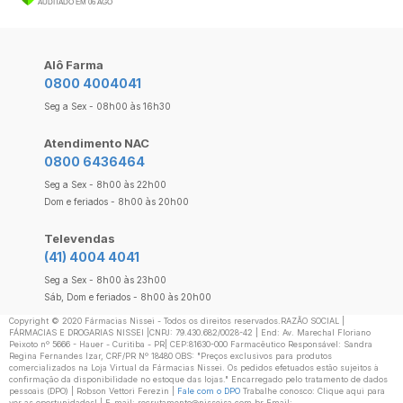
Alô Farma
0800 4004041
Seg a Sex - 08h00 às 16h30
Atendimento NAC
0800 6436464
Seg a Sex - 8h00 às 22h00
Dom e feriados - 8h00 às 20h00
Televendas
(41) 4004 4041
Seg a Sex - 8h00 às 23h00
Sáb, Dom e feriados - 8h00 às 20h00
Copyright ©️ 2020 Fármacias Nissei - Todos os direitos reservados.RAZÃO SOCIAL |
FÁRMACIAS E DROGARIAS NISSEI |CNPJ: 79.430.682/0028-42 | End: Av. Marechal Floriano
Peixoto nº 5666 - Hauer - Curitiba - PR| CEP:81630-000 Farmacêutico Responsável: Sandra
Regina Fernandes Izar, CRF/PR Nº 18480 OBS: "Preços exclusivos para produtos
comercializados na Loja Virtual da Fármacias Nissei. Os pedidos efetuados estão sujeitos à
confirmação da disponibilidade no estoque das lojas." Encarregado pelo tratamento de dados
pessoais (DPO) | Robson Vettori Ferezin |
Fale com o DPO
Trabalhe conosco: Clique aqui para
ver as oportunidades! | E-mail: recrutamento@nisseisa.com.br Email: