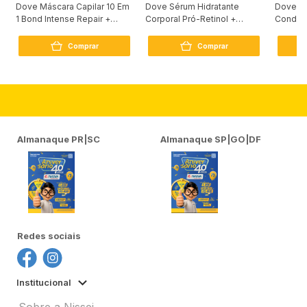
Dove Máscara Capilar 10 Em
Dove Sérum Hidratante
Dove Ki
1 Bond Intense Repair +
Corporal Pró-Retinol +
Condici
Peptídeo 250G
Firmador 380Ml
Reconst
Comprar
Comprar
Almanaque PR|SC
Almanaque SP|GO|DF
Redes sociais
Institucional
Sobre a Nissei