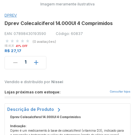
Imagem meramente ilustrativa
DPREV
Dprev Colecalciferol 14.000UI 4 Comprimidos
EAN: 07898430193590
Código: 60837
(0 avaliações)
R$ 46,30
41% OFF
R$ 27,17
1
Vendido e distribuído por
Nissei
Lojas próximas com estoque:
Consultar lojas
Descrição de Produto
Dprev Colecalciferol 14.000UI 4 Comprimidos
Indicação:
Dprev é um medicamento à base de colecalciferol (vitamina D3), indicado para